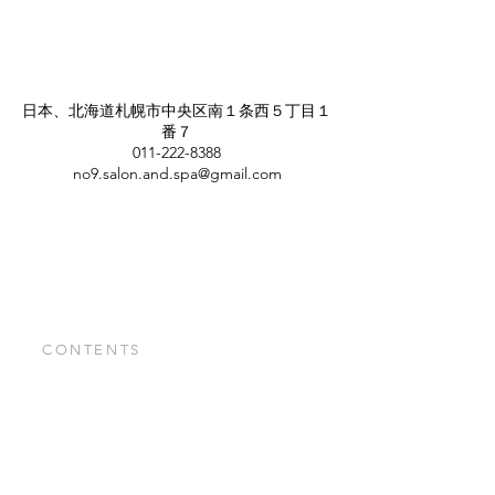
連絡先
日本、北海道札幌市中央区南１条西５丁目１
番７
011-222-8388
no9.salon.and.spa@gmail.com
CONTENTS
TOP
CREATIVE WORKS
PRICE
WORKS YOSHIDA
ACCESS
WORKS KATUYA
STAFF
SNS