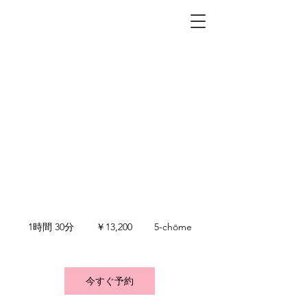
N
UMBER
NUMBER NINE OFFICIA
NUMBER NINE OFFICIA
カット＋フルカラ
ー-オーナー
13200円（税込）
オーナー料金 - 吉田
13,200
円
1時間 30分
1
￥13,200
5-chōme
時
3
0
分
今すぐ予約